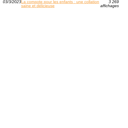
03/3/2023
La compote pour les enfants : une collation
3 269
saine et délicieuse
affichages