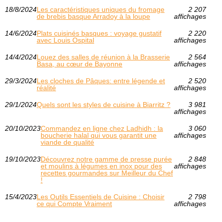
18/8/2024
Les caractéristiques uniques du fromage
2 207
de brebis basque Arradoy à la loupe
affichages
14/6/2024
Plats cuisinés basques : voyage gustatif
2 220
avec Louis Ospital
affichages
14/4/2024
Louez des salles de réunion à la Brasserie
2 564
Basa, au cœur de Bayonne
affichages
29/3/2024
Les cloches de Pâques: entre légende et
2 520
réalité
affichages
29/1/2024
Quels sont les styles de cuisine à Biarritz ?
3 981
affichages
20/10/2023
Commandez en ligne chez Ladhidh : la
3 060
boucherie halal qui vous garantit une
affichages
viande de qualité
19/10/2023
Découvrez notre gamme de presse purée
2 848
et moulins à légumes en inox pour des
affichages
recettes gourmandes sur Meilleur du Chef
!
15/4/2023
Les Outils Essentiels de Cuisine : Choisir
2 798
ce qui Compte Vraiment
affichages