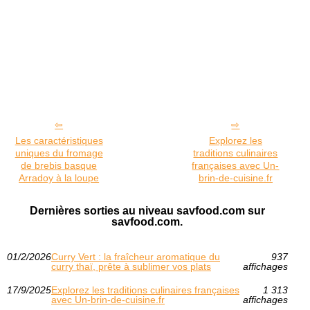
Les caractéristiques
Explorez les
uniques du fromage
traditions culinaires
de brebis basque
françaises avec Un-
Arradoy à la loupe
brin-de-cuisine.fr
Dernières sorties au niveau savfood.com sur
savfood.com.
01/2/2026
Curry Vert : la fraîcheur aromatique du
937
curry thaï, prête à sublimer vos plats
affichages
17/9/2025
Explorez les traditions culinaires françaises
1 313
avec Un-brin-de-cuisine.fr
affichages