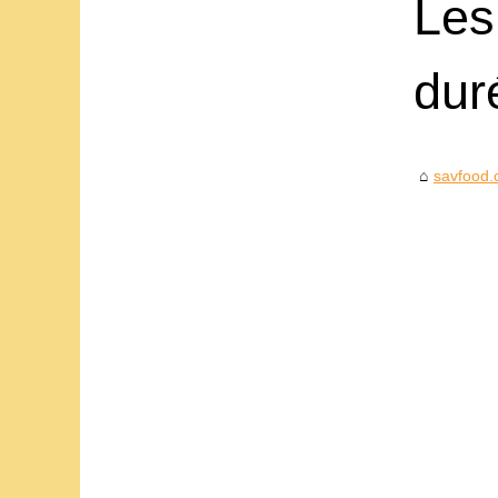
Les
dur
savfood