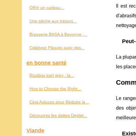
Il est r
Offrir un cadeau...
d'abrasif
Une pêche aux trésors...
nettoyage
Brasserie BASA à Bayonne :...
Peut-
Célébrez Pâques avec des...
La plupar
en bonne santé
les place
Rooibos earl grey : la...
Commen
How to Choose the Right...
Le rangem
Cinq Astuces pour Réduire le...
des obje
Découvrez les dattes Deglet...
meilleure
Viande
Exist