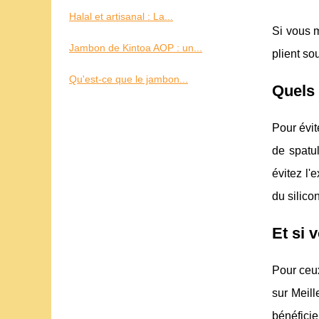
Halal et artisanal : La...
Si vous m
Jambon de Kintoa AOP : un...
plient so
Qu'est-ce que le jambon...
Quels 
Pour évit
de spatu
évitez l'
du silico
Et si 
Pour ceux
sur Meill
bénéficie