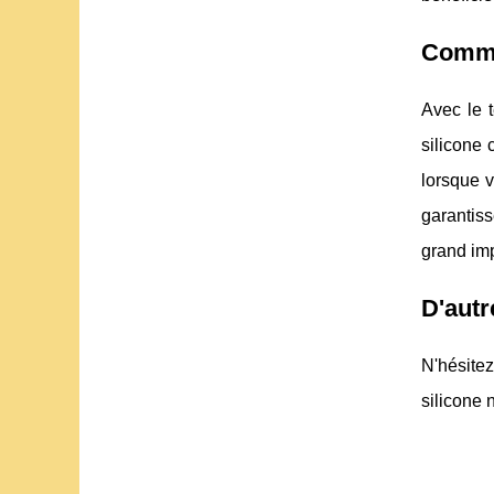
Commen
Avec le 
silicone 
lorsque v
garantiss
grand imp
D'autr
N'hésite
silicone 