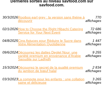
Dernières sorties au niveau savfood.com sur
savfood.com.
30/3/2026
Rooibos earl grey : la version sans théine à
770
découvrir
affichages
02/1/2026
How to Choose the Right Hibachi Catering
72 686
Service for Your Next Event
affichages
04/8/2025
Cinq Astuces pour Réduire le Sucre dans
1 447
Votre Alimentation Quotidienne
affichages
09/6/2024
Découvrez les dattes Deglet Nour, une
9 255
variété premium en provenance d'Arabie
affichages
Saoudite sur Ladhidh
15/3/2024
Découvrez le secret de la qualité premium
2 834
du jambon de bœuf halal
affichages
03/3/2023
La compote pour les enfants : une collation
3 265
saine et délicieuse
affichages