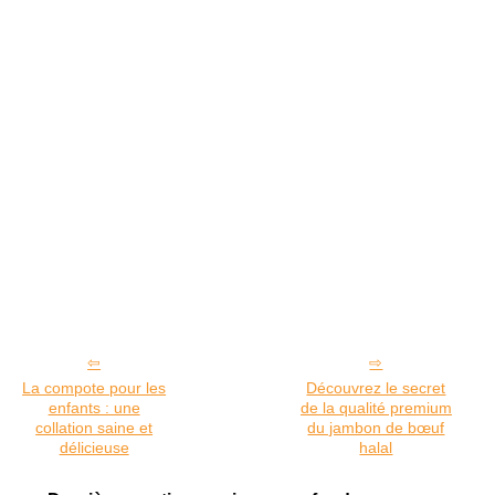
La compote pour les
Découvrez le secret
enfants : une
de la qualité premium
collation saine et
du jambon de bœuf
délicieuse
halal