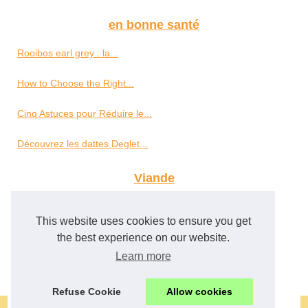
en bonne santé
Rooibos earl grey : la...
How to Choose the Right...
Cinq Astuces pour Réduire le...
Découvrez les dattes Deglet...
Viande
Halal et artisanal : La...
This website uses cookies to ensure you get
Jambon de Kintoa AOP : un...
the best experience on our website.
Learn more
Qu'est-ce que le jambon...
Refuse Cookie
Allow cookies